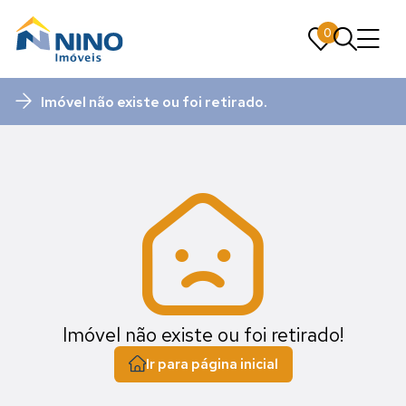
0
0
Imóvel não existe ou foi retirado.
Imóvel não existe ou foi retirado!
Ir para página inicial