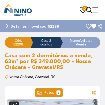
0
0
Detalhes imóvel cód. 52298
Cód.
Casa 2
Disponível para
52298
quartos
Venda
Casa com 2 dormitórios a venda,
62m² por R$ 349.000,00 - Nossa
Chácara - Gravatai/RS
Nossa Chácara, Gravataí, RS
Fotos
2
1 / 2