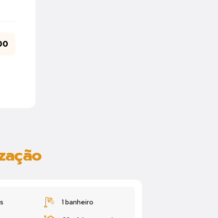
00
ização
s
1 banheiro