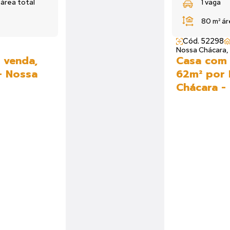
²
área total
1 vaga
80 m²
ár
Cód. 52298
Nossa Chácara,
 venda,
Casa com 
- Nossa
62m² por 
Chácara -