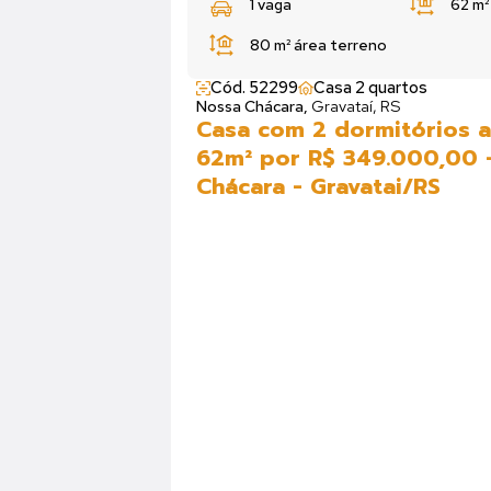
1 vaga
62 m
80 m²
área terreno
Cód. 52299
Casa 2 quartos
Nossa Chácara,
Gravataí, RS
Casa com 2 dormitórios a
62m² por R$ 349.000,00 
Chácara - Gravatai/RS