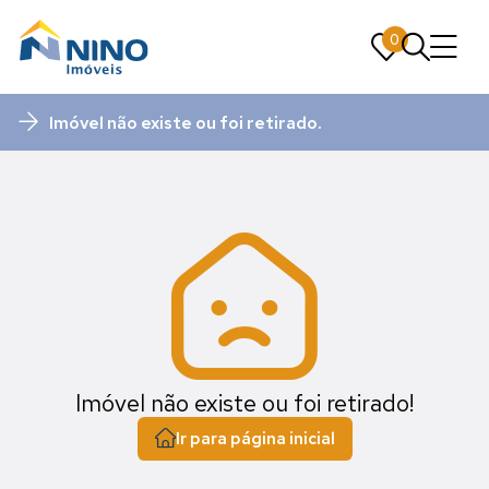
0
0
Imóvel não existe ou foi retirado.
Imóvel não existe ou foi retirado!
Ir para página inicial