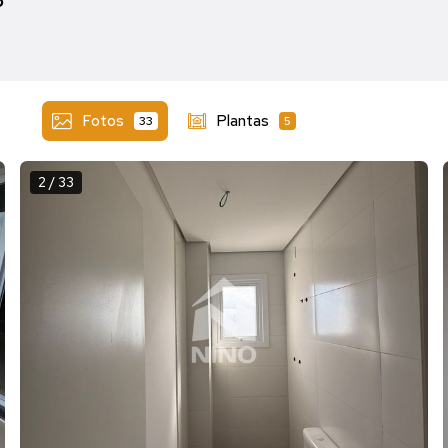
o
Fotos
Plantas
33
5
2 / 33