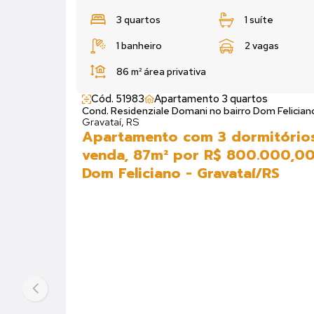
3 quartos
1 suít
1 banheiro
2 vag
88,15 m²
122,8
área privativa
área 
Cód. 51389
Apartamento 3 quartos
Cond. Mont Serrat no bairro Dom Felicia
Apartamento com 3 dormi
venda, 88m² por R$ 680.0
Dom Feliciano - Gravataí/