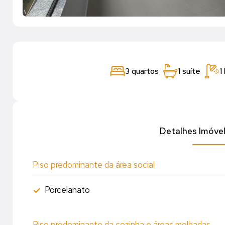
3 quartos
1 suíte
1
Detalhes Imóve
Piso predominante da área social
Porcelanato
Piso predominante da cozinha e áreas molhadas