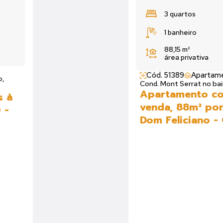
e
3 quarto
as
1 banhei
0 m²
87 m²
ár
total
Cód. 51379
Cond. Residenzi
no,
Gravataí, RS
Gravataí, RS
tórios a
Apartamen
00,00 -
venda, 87
RS
Dom Felici