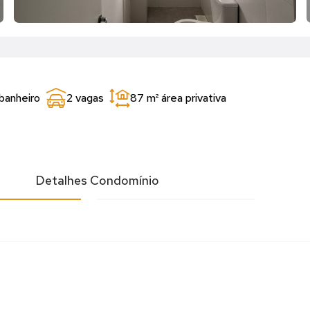
 banheiro
2 vagas
87 m²
área privativa
l
Detalhes Condomínio