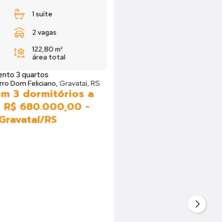
s
1 suíte
ro
2 vagas
ea privativa
Apartamento 3 quartos
ale Domani no bairro Dom Feliciano,
to com 3 dormitórios a
m² por R$ 850.000,00 -
ano - Gravataí/RS