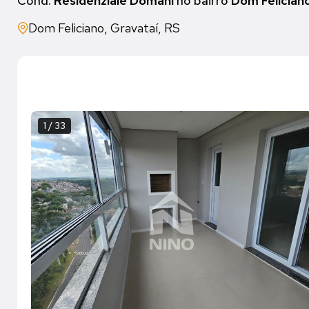
Cond.
Residenziale Domani
no bairro
Dom Felician
Dom Feliciano, Gravataí, RS
1 / 33