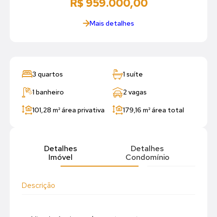
R$ 959.000,00
Mais detalhes
3 quartos
1 suíte
1 banheiro
2 vagas
101,28 m²
área privativa
179,16 m²
área total
Detalhes
Detalhes
Imóvel
Condomínio
Descrição