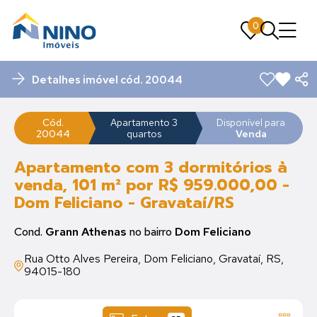
0
0
Detalhes imóvel cód. 20044
Cód.
Apartamento 3
Disponível para
20044
quartos
Venda
Apartamento com 3 dormitórios à
venda, 101 m² por R$ 959.000,00 -
Dom Feliciano - Gravataí/RS
Cond.
Grann Athenas
no bairro
Dom Feliciano
Rua Otto Alves Pereira, Dom Feliciano, Gravataí, RS,
94015-180