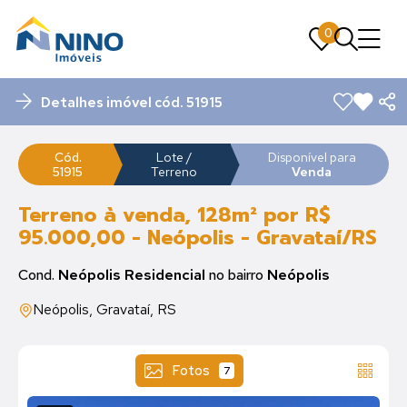
0
0
Detalhes imóvel cód. 51915
Cód.
Lote /
Disponível para
51915
Terreno
Venda
Terreno à venda, 128m² por R$
95.000,00 - Neópolis - Gravataí/RS
Cond.
Neópolis Residencial
no bairro
Neópolis
Neópolis, Gravataí, RS
Fotos
7