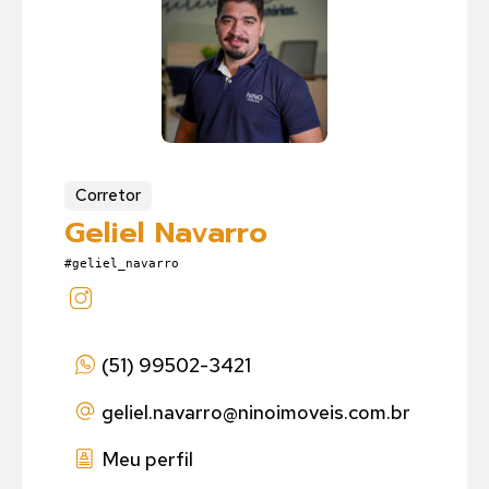
Corretor
Geliel Navarro
#geliel_navarro
(51) 99502-3421
geliel.navarro
@ninoimoveis.com.br
Meu perfil