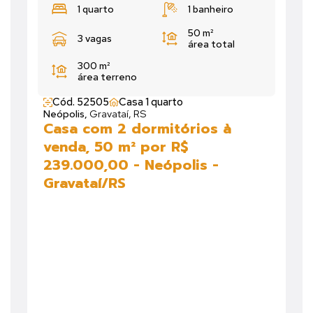
1 quarto
1 banheiro
50 m²
3 vagas
área total
300 m²
área terreno
Cód. 52505
Casa 1 quarto
Neópolis,
Gravataí, RS
Casa com 2 dormitórios à
venda, 50 m² por R$
239.000,00 - Neópolis -
Gravataí/RS