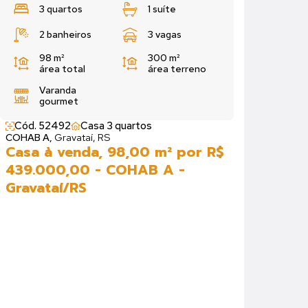
3 quartos
1 suíte
2 banheiros
3 vagas
98 m²
300 m²
área total
área terreno
Varanda
gourmet
Cód. 52492
Casa 3 quartos
COHAB A,
Gravataí, RS
Casa à venda, 98,00 m² por R$
439.000,00 - COHAB A -
Gravataí/RS