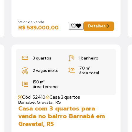
Valor de venda
Detalhes
R$ 589.000,00
3 quartos
1 banheiro
70 m²
2 vagas moto
área total
150 m²
área terreno
Cód. 52410
Casa 3 quartos
Barnabé,
Gravataí, RS
Casa com 3 quartos para
venda no bairro Barnabé em
Gravataí, RS