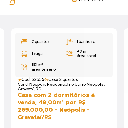
2 quartos
1 banheiro
49 m²
1 vaga
área total
132 m²
área terreno
Cód. 52555
Casa 2 quartos
Cond. Neópolis Residencial no bairro Neópolis,
Gravataí, RS
Casa com 2 dormitórios à
venda, 49,00m² por R$
269.000,00 - Neópolis -
Gravataí/RS