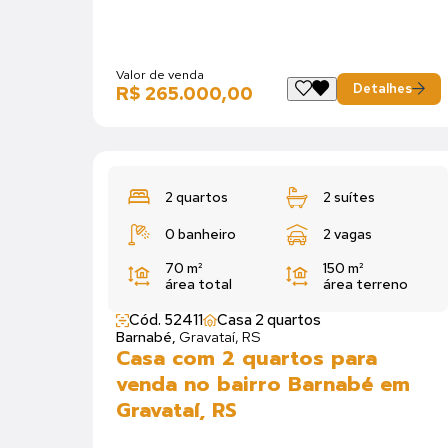
Valor de venda
Detalhes
R$ 265.000,00
2 quartos
2 suítes
0 banheiro
2 vagas
70 m²
150 m²
área total
área terreno
Cód. 52411
Casa 2 quartos
Barnabé,
Gravataí, RS
Casa com 2 quartos para
venda no bairro Barnabé em
Gravataí, RS