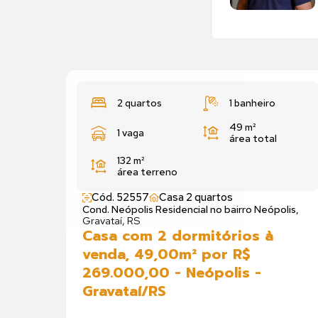
2 quartos
1 banheiro
49 m²
1 vaga
área total
132 m²
área terreno
Cód. 52557
Casa 2 quartos
Cond. Neópolis Residencial no bairro Neópolis,
Gravataí, RS
Casa com 2 dormitórios à
venda, 49,00m² por R$
269.000,00 - Neópolis -
Gravataí/RS