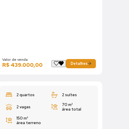
Valor de venda
Detalhes
R$ 439.000,00
2 quartos
2 suítes
70 m²
2 vagas
área total
150 m²
área terreno