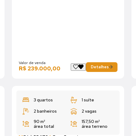
Valor de venda
Detalhes
R$ 239.000,00
3 quartos
1 suíte
2 banheiros
2 vagas
90 m²
157,50 m²
área total
área terreno