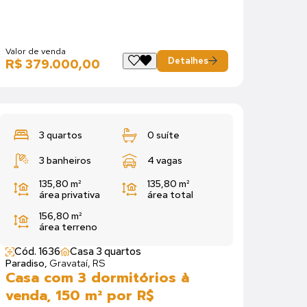
Valor de venda
Detalhes
R$ 379.000,00
3 quartos
0 suíte
3 banheiros
4 vagas
135,80 m²
135,80 m²
área privativa
área total
156,80 m²
área terreno
Cód. 1636
Casa 3 quartos
Paradiso,
Gravataí, RS
Casa com 3 dormitórios à
venda, 150 m² por R$