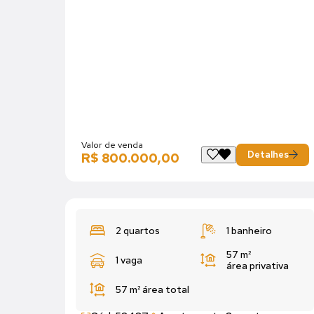
Valor de venda
Detalhes
R$ 800.000,00
2 quartos
1 banheiro
57 m²
1 vaga
área privativa
57 m²
área total