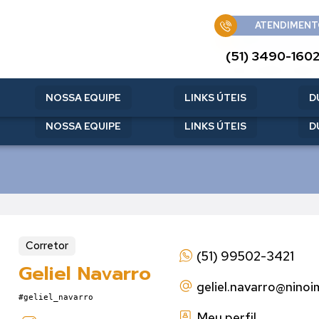
ATENDIMENT
ATENDIMENT
(51) 3490-160
(51) 3490-160
NOSSA EQUIPE
LINKS ÚTEIS
D
NOSSA EQUIPE
LINKS ÚTEIS
D
Corretor
(51) 99502-3421
Geliel Navarro
geliel.navarro
@ninoi
#geliel_navarro
Meu perfil