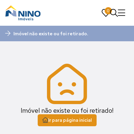
0
0
Imóvel não existe ou foi retirado.
Imóvel não existe ou foi retirado!
Ir para página inicial