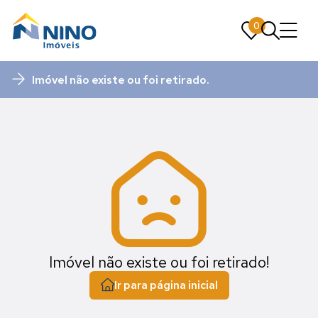
0
0
Imóvel não existe ou foi retirado.
Imóvel não existe ou foi retirado!
Ir para página inicial