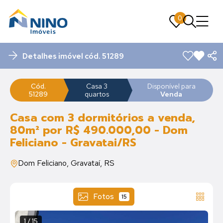
0
0
Detalhes imóvel cód. 51289
Cód.
Casa 3
Disponível para
51289
quartos
Venda
Casa com 3 dormitórios a venda,
80m² por R$ 490.000,00 - Dom
Feliciano - Gravatai/RS
Dom Feliciano, Gravataí, RS
Fotos
15
1 / 15