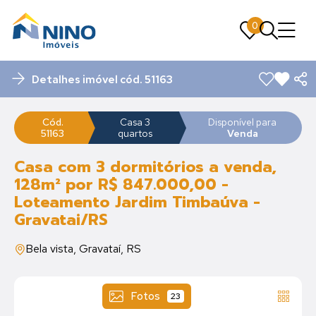
0
0
Detalhes imóvel cód. 51163
Cód.
Casa 3
Disponível para
51163
quartos
Venda
Casa com 3 dormitórios a venda,
128m² por R$ 847.000,00 -
Loteamento Jardim Timbaúva -
Gravatai/RS
Bela vista, Gravataí, RS
Fotos
23