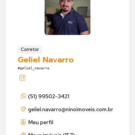
Corretor
Geliel Navarro
#geliel_navarro
(51) 99502-3421
geliel.navarro
@ninoimoveis.com.br
Meu perfil