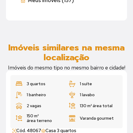
Meus imóveis (157)
Imóveis similares na mesma
localização
Imóveis do mesmo tipo no mesmo bairro e cidade!
3 quartos
1 suíte
1 banheiro
1 lavabo
2 vagas
130 m²
área total
150 m²
Varanda gourmet
área terreno
Cód. 48067
Casa 3 quartos