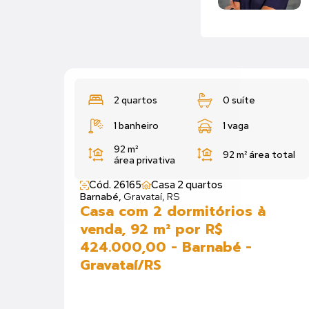
2 quartos
0 suíte
1 banheiro
1 vaga
92 m²
92 m²
área total
área privativa
Cód. 26165
Casa 2 quartos
Barnabé,
Gravataí, RS
Casa com 2 dormitórios à
venda, 92 m² por R$
424.000,00 - Barnabé -
Gravataí/RS