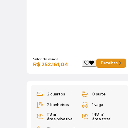
Valor de venda
Detalhes
R$ 252.161,04
2 quartos
0 suíte
2 banheiros
1 vaga
118 m²
148 m²
área privativa
área total