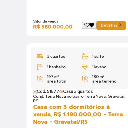
Valor de venda
Detalhes
R$ 580.000,00
3 quartos
1 suíte
1 banheiro
1 lavabo
197 m²
180 m²
área total
área terreno
Cód. 51677
Casa 3 quartos
Cond. Terra Nova no bairro Terra Nova,
Gravataí,
RS
Casa com 3 dormitórios à
venda, R$ 1.190.000,00 - Terra
Nova - Gravataí/RS