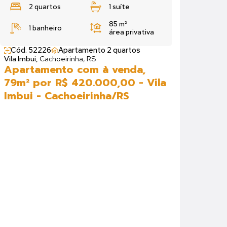
2 quartos
1 suíte
85 m²
1 banheiro
área privativa
Cód. 52226
Apartamento 2 quartos
Vila Imbui,
Cachoeirinha, RS
Apartamento com à venda,
79m² por R$ 420.000,00 - Vila
Imbui - Cachoeirinha/RS