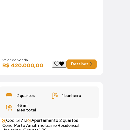
Valor de venda
Detalhes
R$ 420.000,00
2 quartos
1 banheiro
46 m²
área total
Cód. 51712
Apartamento 2 quartos
Cond. Porto Amalfi no bairro Residencial
Jaqueline,
Gravataí, RS