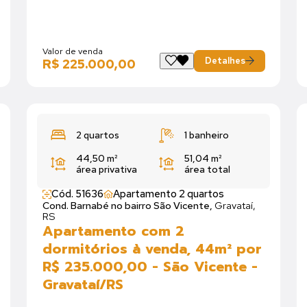
Valor de venda
Detalhes
R$ 225.000,00
2 quartos
1 banheiro
44,50 m²
51,04 m²
área privativa
área total
Cód. 51636
Apartamento 2 quartos
Cond. Barnabé no bairro São Vicente,
Gravataí,
RS
Apartamento com 2
dormitórios à venda, 44m² por
R$ 235.000,00 - São Vicente -
Gravataí/RS