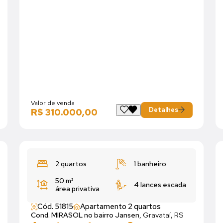
Valor de venda
Detalhes
R$ 310.000,00
2 quartos
1 banheiro
50 m²
4 lances escada
área privativa
Cód. 51815
Apartamento 2 quartos
Cond. MIRASOL no bairro Jansen,
Gravataí, RS