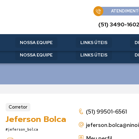
ATENDIMENT
ATENDIMENT
(51) 3490-160
(51) 3490-160
NOSSA EQUIPE
LINKS ÚTEIS
D
NOSSA EQUIPE
LINKS ÚTEIS
D
Corretor
(51) 99501-6561
Jeferson Bolca
jeferson.bolca
@nino
#jeferson_bolca
Meu perfil