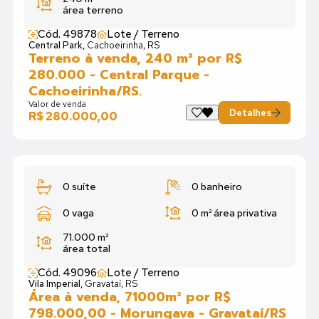
área terreno
Cód. 49878
Lote / Terreno
Central Park,
Cachoeirinha, RS
Terreno à venda, 240 m² por R$
280.000 - Central Parque -
Cachoeirinha/RS.
Valor de venda
Detalhes
R$ 280.000,00
0 suíte
0 banheiro
0 vaga
0 m²
área privativa
71.000 m²
área total
Cód. 49096
Lote / Terreno
Vila Imperial,
Gravataí, RS
Área à venda, 71000m² por R$
798.000,00 - Morungava - Gravataí/RS