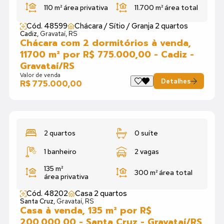
110 m²
área privativa
11.700 m²
área total
Cód. 48599
Chácara / Sítio / Granja 2 quartos
Cadiz,
Gravataí, RS
Chácara com 2 dormitórios à venda,
11700 m² por R$ 775.000,00 - Cadiz -
Gravataí/RS
Valor de venda
Detalhes
R$ 775.000,00
2 quartos
0 suíte
1 banheiro
2 vagas
135 m²
300 m²
área total
área privativa
Cód. 48202
Casa 2 quartos
Santa Cruz,
Gravataí, RS
Casa à venda, 135 m² por R$
200.000,00 - Santa Cruz - Gravataí/RS