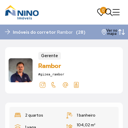
0
0
Ver no
Imóveis do corretor
Rambor
(28)
mapa
Gerente
Rambor
#gizea_rambor
2 quartos
1 banheiro
104,02 m²
1 vaga