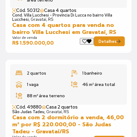
área terreno
Cód. 50312
Casa 4 quartos
Cond. Villa Lucchesi - Província Di Lucca no bairro Villa
Lucchesi,
Gravataí, RS
Casa com 4 quartos para venda no
bairro Villa Lucchesi em Gravataí, RS
Valor de venda
Detalhes
R$ 1.590.000,00
2 quartos
1 banheiro
1 vaga
46 m²
área total
88 m²
área terreno
Cód. 49880
Casa 2 quartos
São Judas Tadeu,
Gravataí, RS
Casa com 2 dormitório a venda, 46,00
m² por R$ 220.000,00 - São Judas
Tadeu - Gravataí/RS
Valor de venda