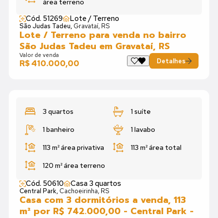
área terreno
Cód. 51269
Lote / Terreno
São Judas Tadeu,
Gravataí, RS
Lote / Terreno para venda no bairro
São Judas Tadeu em Gravataí, RS
Valor de venda
Detalhes
R$ 410.000,00
3 quartos
1 suíte
1 banheiro
1 lavabo
113 m²
área privativa
113 m²
área total
120 m²
área terreno
Cód. 50610
Casa 3 quartos
Central Park,
Cachoeirinha, RS
Casa com 3 dormitórios a venda, 113
m² por R$ 742.000,00 - Central Park -