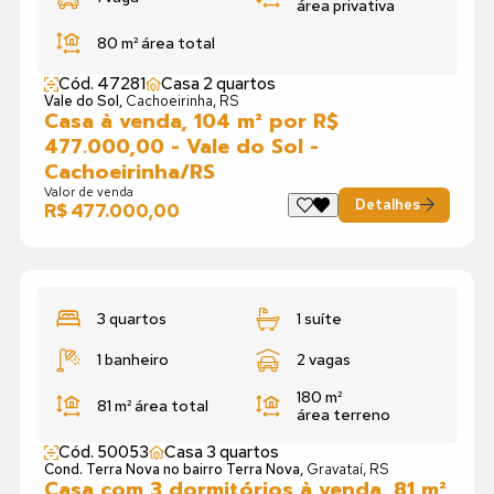
área privativa
80 m²
área total
Cód. 47281
Casa 2 quartos
Vale do Sol,
Cachoeirinha, RS
Casa à venda, 104 m² por R$
477.000,00 - Vale do Sol -
Cachoeirinha/RS
Valor de venda
Detalhes
R$ 477.000,00
3 quartos
1 suíte
1 banheiro
2 vagas
180 m²
81 m²
área total
área terreno
Cód. 50053
Casa 3 quartos
Cond. Terra Nova no bairro Terra Nova,
Gravataí, RS
Casa com 3 dormitórios à venda, 81 m²