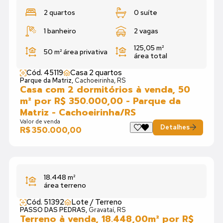
2 quartos
0 suíte
1 banheiro
2 vagas
125,05 m²
50 m²
área privativa
área total
Cód. 45119
Casa 2 quartos
Parque da Matriz,
Cachoeirinha, RS
Casa com 2 dormitórios à venda, 50
m² por R$ 350.000,00 - Parque da
Matriz - Cachoeirinha/RS
Valor de venda
Detalhes
R$ 350.000,00
18.448 m²
área terreno
Cód. 51392
Lote / Terreno
PASSO DAS PEDRAS,
Gravataí, RS
Terreno à venda, 18.448,00m² por R$