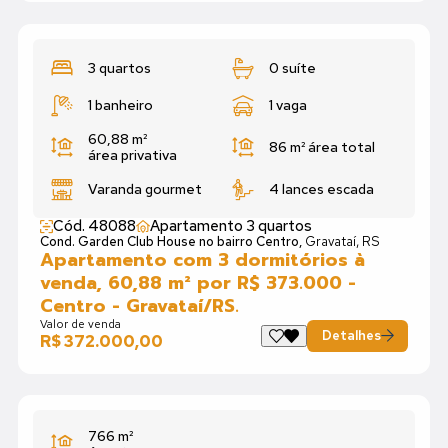
3 quartos
0 suíte
1 banheiro
1 vaga
60,88 m²
86 m²
área total
área privativa
Varanda gourmet
4 lances escada
Cód. 48088
Apartamento 3 quartos
Cond. Garden Club House no bairro Centro,
Gravataí, RS
Apartamento com 3 dormitórios à
venda, 60,88 m² por R$ 373.000 -
Centro - Gravataí/RS.
Valor de venda
Detalhes
R$ 372.000,00
766 m²