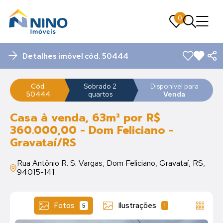
0
0
Detalhes imóvel cód. 50444
Cód.
Sobrado 2
Disponível para
50444
quartos
Venda
Casa à venda, 63m² por R$
360.000,00 - Dom Feliciano -
Gravataí/RS
Rua Antônio R. S. Vargas, Dom Feliciano, Gravataí, RS,
94015-141
Fotos
Ilustrações
5
1