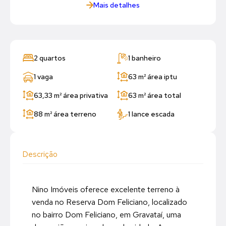
Mais detalhes
2 quartos
1 banheiro
1 vaga
63 m²
área iptu
63,33 m²
área privativa
63 m²
área total
88 m²
área terreno
1 lance escada
Descrição
Nino Imóveis oferece excelente terreno à
venda no Reserva Dom Feliciano, localizado
no bairro Dom Feliciano, em Gravataí, uma