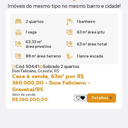
Imóveis do mesmo tipo no mesmo bairro e cidade!
2 quartos
1 banheiro
1 vaga
63 m²
área iptu
63,33 m²
63 m²
área total
área privativa
88 m²
área terreno
1 lance escada
Cód. 50441
Sobrado 2 quartos
Dom Feliciano,
Gravataí, RS
Casa à venda, 63m² por R$
360.000,00 - Dom Feliciano -
Gravataí/RS
Valor de venda
Detalhes
R$ 360.000,00