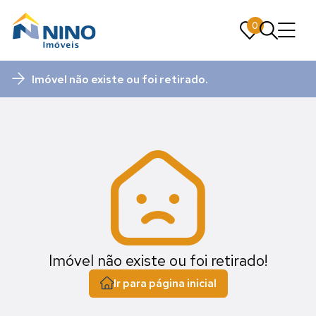
0
0
Imóvel não existe ou foi retirado.
Imóvel não existe ou foi retirado!
Ir para página inicial