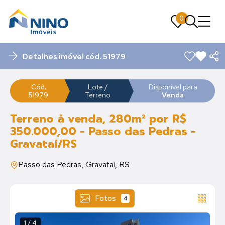
0
0
Detalhes imóvel cód. 51979
Cód.
Lote /
Disponível para
51979
Terreno
Venda
Terreno à venda, 280m² por R$
350.000,00 - Passo das Pedras -
Gravataí/RS
Passo das Pedras, Gravataí, RS
Fotos
4
1 / 4