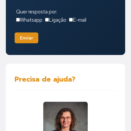
Quer resposta por:
Whatsapp
Ligação
E-mail
Enviar
Precisa de ajuda?