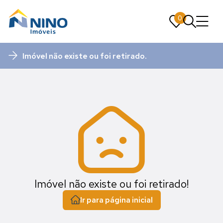
0
0
Imóvel não existe ou foi retirado.
Imóvel não existe ou foi retirado!
Ir para página inicial