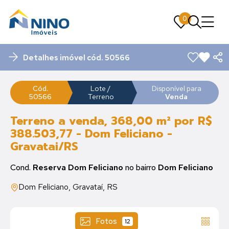
0
0
Detalhes imóvel cód. 50566
Cód.
Lote /
Disponível para
50566
Terreno
Venda
Terreno a venda, 368,00 m² por R$
388.503,77 - Dom Feliciano -
Gravatai/RS
Cond.
Reserva Dom Feliciano
no bairro
Dom Feliciano
Dom Feliciano, Gravataí, RS
Fotos
12