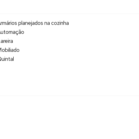
rmários planejados na cozinha
Automação
areira
obiliado
uintal