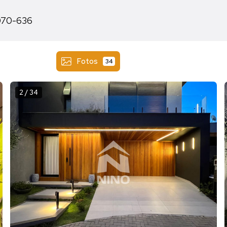
4070-636
Fotos
34
2 / 34