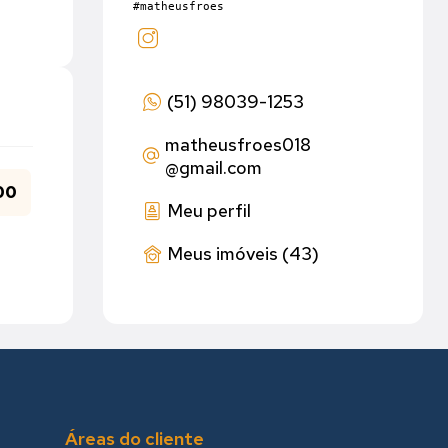
#matheusfroes
(51) 98039-1253
matheusfroes018
@gmail.com
00
Meu perfil
Meus imóveis (43)
Áreas do cliente