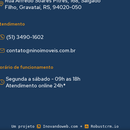
Rua Alfredo Soares Pitres, 168, Salgado
Filho, Gravataí, RS, 94020-050
tendimento
(51) 3490-1602
contato@ninoimoveis.com.br
orário de funcionamento
Segunda a sábado - 09h as 18hㅤㅤ
Atendimento online 24h*
Um projeto
Inovandoweb.com
+
Robustcrm.io