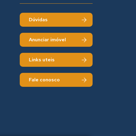
Dúvidas
Anunciar imóvel
Links uteis
Fale conosco