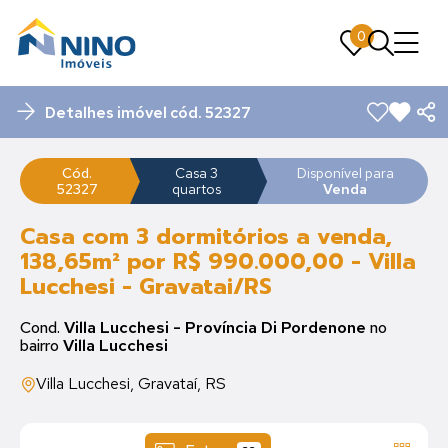
0
0
Detalhes imóvel cód. 52327
Cód.
Casa 3
Disponível para
52327
quartos
Venda
Casa com 3 dormitórios a venda,
138,65m² por R$ 990.000,00 - Villa
Lucchesi - Gravatai/RS
Cond.
Villa Lucchesi - Província Di Pordenone
no
bairro
Villa Lucchesi
Villa Lucchesi, Gravataí, RS