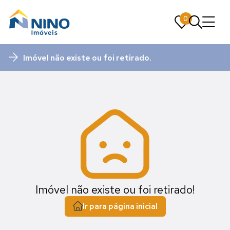
0
0
Imóvel não existe ou foi retirado.
Imóvel não existe ou foi retirado!
Ir para página inicial