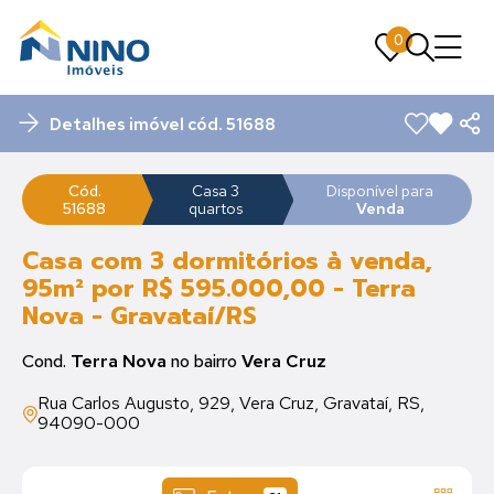
0
0
Detalhes imóvel cód. 51688
Cód.
Casa 3
Disponível para
51688
quartos
Venda
Casa com 3 dormitórios à venda,
95m² por R$ 595.000,00 - Terra
Nova - Gravataí/RS
Cond.
Terra Nova
no bairro
Vera Cruz
Rua Carlos Augusto, 929, Vera Cruz, Gravataí, RS,
94090-000