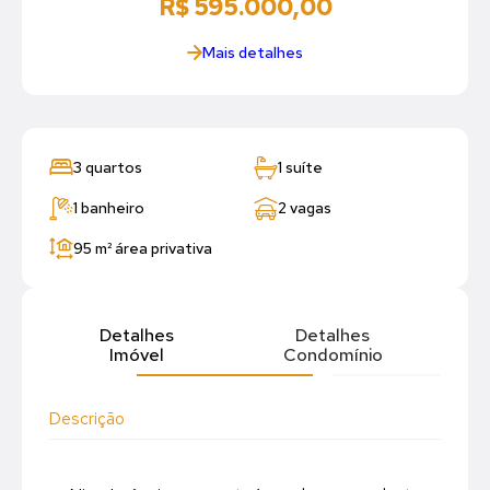
R$ 595.000,00
Mais detalhes
3 quartos
1 suíte
1 banheiro
2 vagas
95 m²
área privativa
Detalhes
Detalhes
Imóvel
Condomínio
Descrição