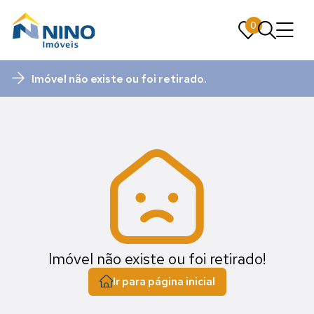
0
0
Imóvel não existe ou foi retirado.
Imóvel não existe ou foi retirado!
Ir para página inicial