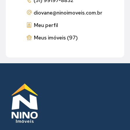
(51) 99197-8832
diovane
@ninoimoveis.com.br
Meu perfil
Meus imóveis (97)