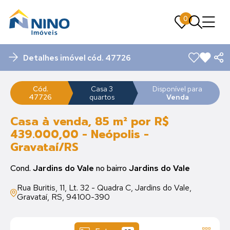
0
0
Detalhes imóvel cód. 47726
Cód.
Casa 3
Disponível para
47726
quartos
Venda
Casa à venda, 85 m² por R$
439.000,00 - Neópolis -
Gravataí/RS
Cond.
Jardins do Vale
no bairro
Jardins do Vale
Rua Buritis, 11, Lt. 32 - Quadra C, Jardins do Vale,
Gravataí, RS, 94100-390