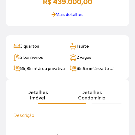
R$ 439.000,00
Mais detalhes
3 quartos
1 suíte
2 banheiros
2 vagas
85,95 m²
área privativa
85,95 m²
área total
Detalhes
Detalhes
Imóvel
Condomínio
Descrição