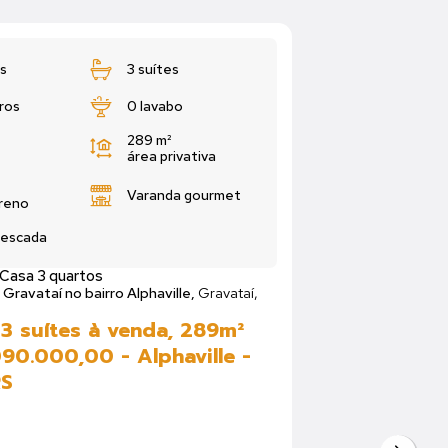
s
3 suítes
ros
0 lavabo
289 m²
área privativa
Varanda gourmet
rreno
 escada
Casa 3 quartos
 Gravataí no bairro Alphaville,
Gravataí,
3 suítes à venda, 289m²
90.000,00 - Alphaville -
RS