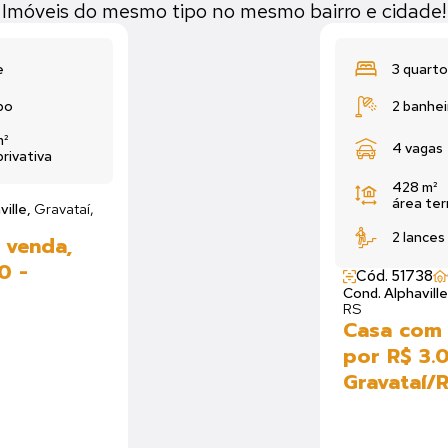
Imóveis do mesmo tipo no mesmo bairro e cidade!
e
3 quarto
bo
2 banhei
²
4 vagas
privativa
428 m²
área te
ville,
Gravataí,
2 lances
 venda,
0 -
Cód. 51738
Cond. Alphaville
RS
Casa com 
por R$ 3.0
Gravataí/