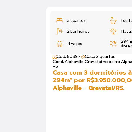
3 quartos
1 suít
2 banheiros
1 lava
294 m
4 vagas
área 
Cód. 50397
Casa 3 quartos
Cond. Alphaville Gravataí no bairro Alpha
RS
Casa com 3 dormitórios à
294m² por R$3.950.000,0
Alphaville - Gravataí/RS.