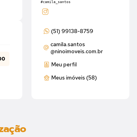
#camila_santos
(51) 99138-8759
camila.santos
@ninoimoveis.com.br
00
Meu perfil
Meus imóveis (58)
ização