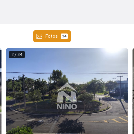
Fotos
34
2 / 34