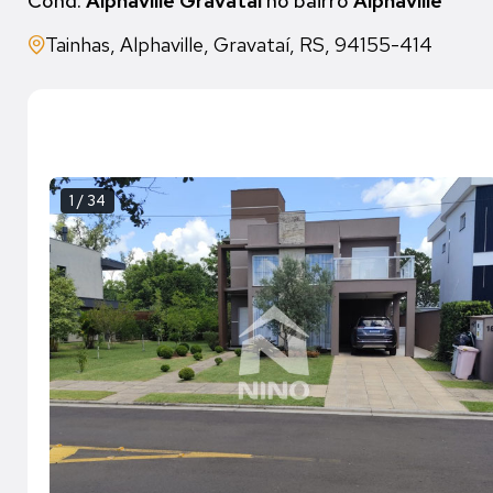
Cond.
Alphaville Gravataí
no bairro
Alphaville
Tainhas, Alphaville, Gravataí, RS, 94155-414
1 / 34