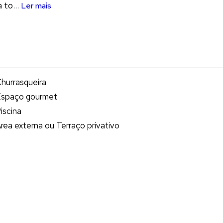
 to...
Ler mais
hurrasqueira
spaço gourmet
iscina
rea externa ou Terraço privativo