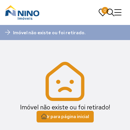
0
0
Imóvel não existe ou foi retirado.
Imóvel não existe ou foi retirado!
Ir para página inicial