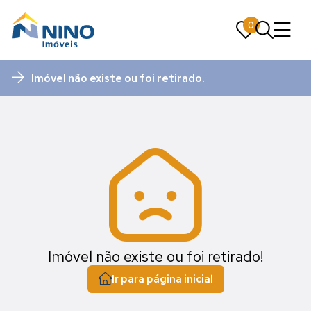
0
0
Imóvel não existe ou foi retirado.
Imóvel não existe ou foi retirado!
Ir para página inicial