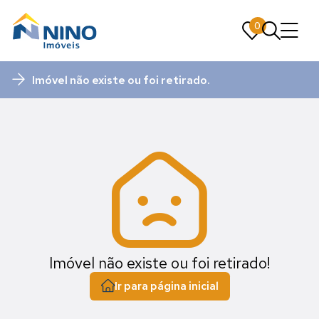
0
0
Imóvel não existe ou foi retirado.
Imóvel não existe ou foi retirado!
Ir para página inicial