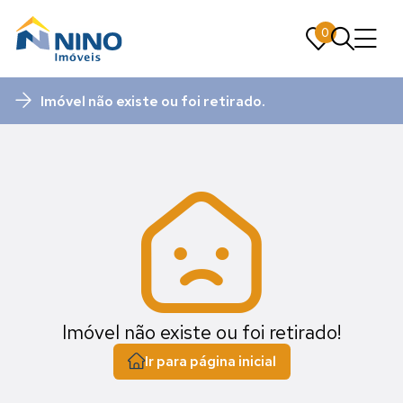
0
0
Imóvel não existe ou foi retirado.
Imóvel não existe ou foi retirado!
Ir para página inicial