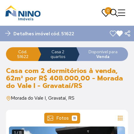
0
0
Detalhes imóvel cód. 51622
Cód.
Casa 2
Disponível para
51622
quartos
Venda
Casa com 2 dormitórios à venda,
62m² por R$ 408.000,00 - Morada
do Vale I - Gravataí/RS
Morada do Vale I, Gravataí, RS
Fotos
11
1 / 11