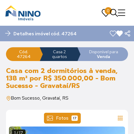
0
0
Detalhes imóvel cód. 47264
Cód.
Casa 2
Disponível para
47264
quartos
Venda
Casa com 2 dormitórios à venda,
138 m² por R$ 350.000,00 - Bom
Sucesso - Gravataí/RS
Bom Sucesso, Gravataí, RS
Fotos
17
1 / 17