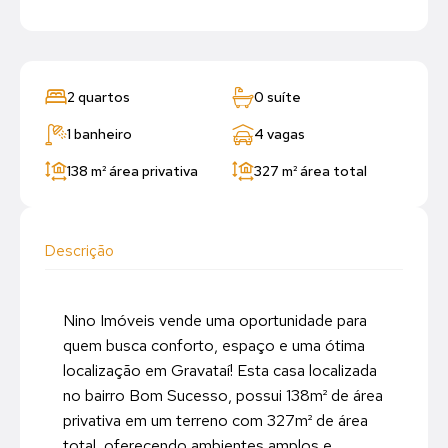
2 quartos
0 suíte
1 banheiro
4 vagas
138 m²
área privativa
327 m²
área total
Descrição
Nino Imóveis vende uma oportunidade para
quem busca conforto, espaço e uma ótima
localização em Gravataí! Esta casa localizada
no bairro Bom Sucesso, possui 138m² de área
privativa em um terreno com 327m² de área
total, oferecendo ambientes amplos e ...