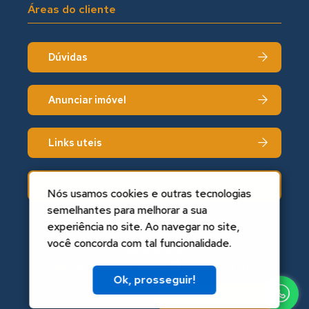
Áreas do cliente
Dúvidas
Anunciar imóvel
Links uteis
Fale conosco
Nós usamos cookies e outras tecnologias
semelhantes para melhorar a sua
experiência no site. Ao navegar no site,
você concorda com tal funcionalidade.
Um projeto
Inovandoweb.com
+
Robustcrm.io
Ok, prosseguir!
Mais informações?