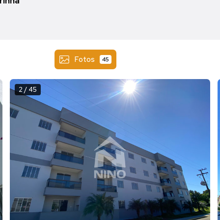
rinha
Fotos
45
2 / 45