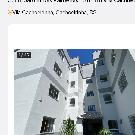
Cond.
Jardim Das Palmeiras
no bairro
Vila Cachoei
Vila Cachoeirinha, Cachoeirinha, RS
1 / 45