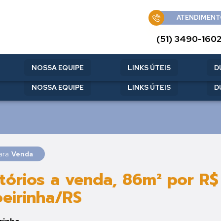
ATENDIMENT
ATENDIMENT
(51) 3490-160
(51) 3490-160
NOSSA EQUIPE
LINKS ÚTEIS
D
NOSSA EQUIPE
LINKS ÚTEIS
D
para
Venda
órios a venda, 86m² por R$
oeirinha/RS