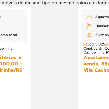
Imóveis do mesmo tipo no mesmo bairro e cidade!
e
3 quarto
a
1 banhei
²
área total
86 m²
ár
Cód. 51825
oeirinha,
Cond. Jardim Da
Cachoeirinha, R
tórios à
Apartamen
.000,00 -
venda, 86
irinha/RS
Vila Cacho