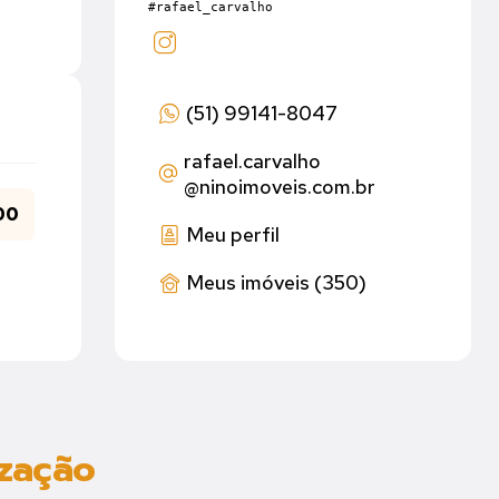
#rafael_carvalho
(51) 99141-8047
rafael.carvalho
@ninoimoveis.com.br
00
Meu perfil
Meus imóveis (350)
ização