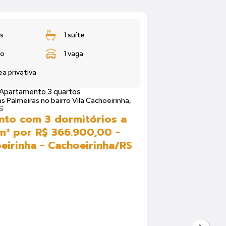
s
1 suíte
ro
1 vaga
ea privativa
Apartamento 3 quartos
s Palmeiras no bairro Vila Cachoeirinha,
S
to com 3 dormitórios a
m² por R$ 366.900,00 -
eirinha - Cachoeirinha/RS