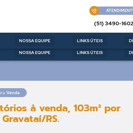
ATENDIMENT
ATENDIMENT
(51) 3490-160
(51) 3490-160
NOSSA EQUIPE
LINKS ÚTEIS
D
NOSSA EQUIPE
LINKS ÚTEIS
D
ara
Venda
órios à venda, 103m² por
 Gravataí/RS.