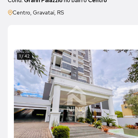
Cond.
Grann Palazzio
no bairro
Centro
Centro, Gravataí, RS
1 / 42