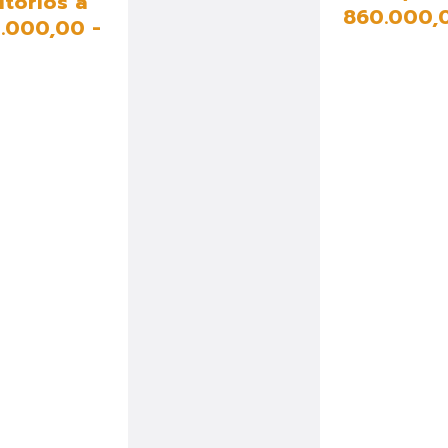
tórios à
860.000,0
.000,00 -