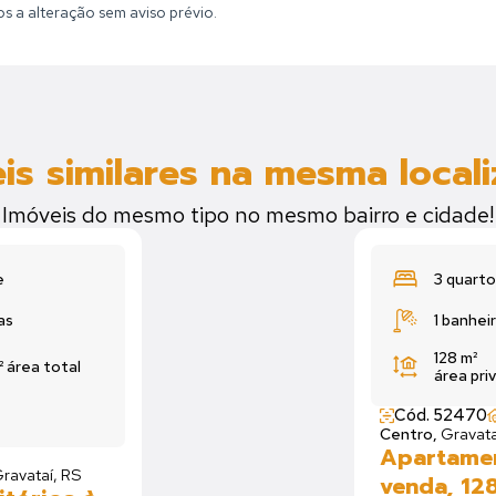
tos a alteração sem aviso prévio.
is similares na mesma local
Imóveis do mesmo tipo no mesmo bairro e cidade!
e
3 quarto
as
1 banhei
128 m²
²
área total
área pri
Cód. 52470
Centro,
Gravata
Apartamen
ravataí, RS
venda, 12