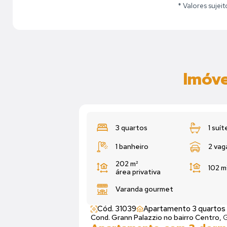
* Valores sujei
Imóve
3 quartos
1 suít
1 banheiro
2 vag
202 m²
102 m
área privativa
Varanda gourmet
Cód. 31039
Apartamento 3 quartos
Cond. Grann Palazzio no bairro Centro,
G