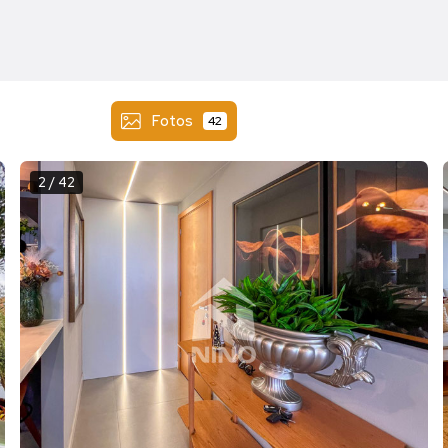
Fotos
42
2 / 42