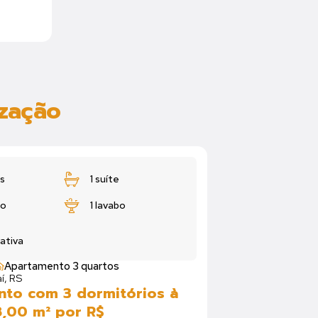
ização
s
1 suíte
ro
1 lavabo
vativa
Apartamento 3 quartos
í, RS
to com 3 dormitórios à
8,00 m² por R$