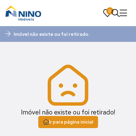
0
0
Imóvel não existe ou foi retirado.
Imóvel não existe ou foi retirado!
Ir para página inicial