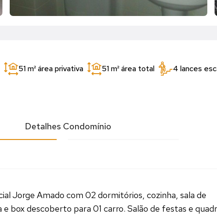
51 m²
área privativa
51 m²
área total
4 lances es
l
Detalhes Condomínio
al Jorge Amado com 02 dormitórios, cozinha, sala de
ria e box descoberto para 01 carro. Salão de festas e quad