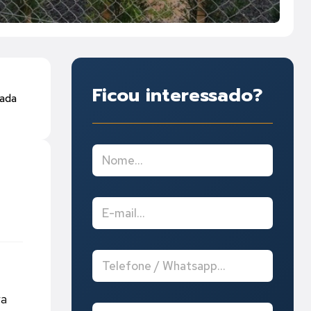
Ficou interessado?
cada
ra