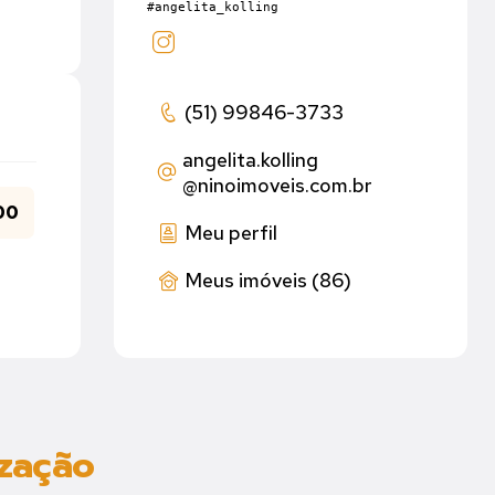
#angelita_kolling
(51) 99846-3733
angelita.kolling
@ninoimoveis.com.br
00
Meu perfil
Meus imóveis (86)
ização