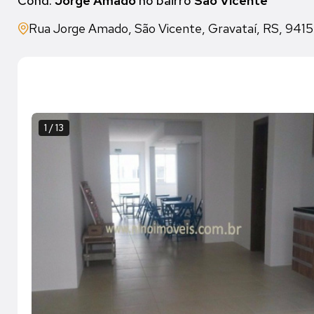
Cond.
Jorge Amado
no bairro
São Vicente
Rua Jorge Amado, São Vicente, Gravataí, RS, 94
1 / 13