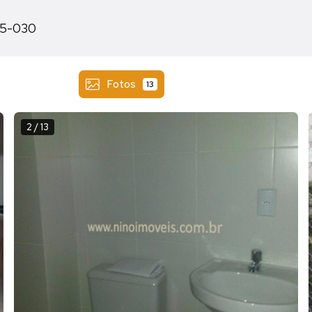
155-030
Fotos
13
2 / 13