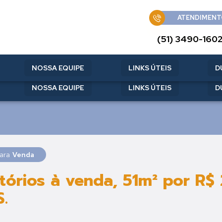
ATENDIMENT
ATENDIMENT
(51) 3490-160
(51) 3490-160
NOSSA EQUIPE
LINKS ÚTEIS
D
NOSSA EQUIPE
LINKS ÚTEIS
D
para
Venda
órios à venda, 51m² por R$
S.