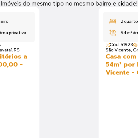
Imóveis do mesmo tipo no mesmo bairro e cidade!
heiro
2 quarto
área privativa
54 m²
ár
s
Cód. 51923
avataí, RS
São Vicente,
Gr
tórios a
Casa com 
00,00 -
54m² por 
Vicente - 