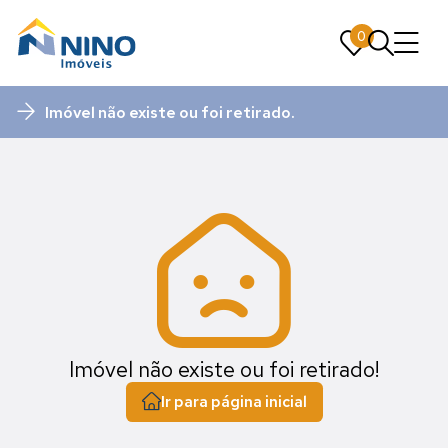
0
0
Imóvel não existe ou foi retirado.
Imóvel não existe ou foi retirado!
Ir para página inicial