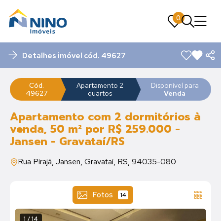
0
0
Detalhes imóvel cód. 49627
Cód.
Apartamento 2
Disponível para
49627
quartos
Venda
Apartamento com 2 dormitórios à
venda, 50 m² por R$ 259.000 -
Jansen - Gravataí/RS
Rua Pirajá, Jansen, Gravataí, RS, 94035-080
Fotos
14
1 / 14