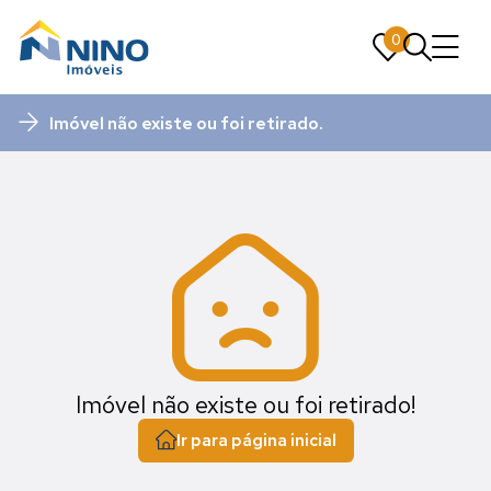
0
0
Imóvel não existe ou foi retirado.
Imóvel não existe ou foi retirado!
Ir para página inicial