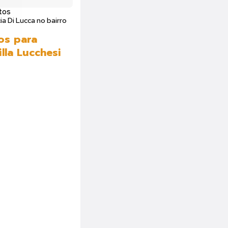
tos
ia Di Lucca no bairro
os para
lla Lucchesi