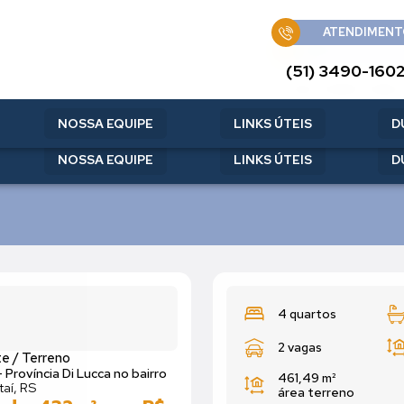
ATENDIMENT
ATENDIMENT
(51) 3490-160
(51) 3490-160
NOSSA EQUIPE
LINKS ÚTEIS
D
NOSSA EQUIPE
LINKS ÚTEIS
D
4 quartos
2 vagas
e / Terreno
- Província Di Lucca no bairro
461,49 m²
aí, RS
área terreno