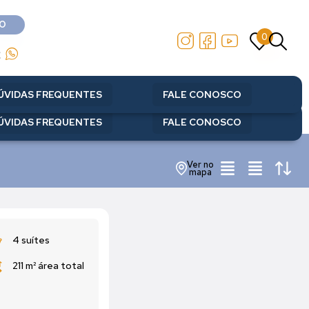
O
0
O
0
2
2
ÚVIDAS FREQUENTES
FALE CONOSCO
ÚVIDAS FREQUENTES
FALE CONOSCO
Ver no
mapa
4 suítes
211 m²
área total