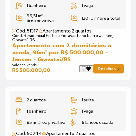
1 banheiro
1 vaga
96,51 m²
120,10 m²
área total
área privativa
Cód. 51317
Apartamento 2 quartos
Cond. Residencial Edificio Fioravante no bairro Jansen,
Gravataí, RS
Apartamento com 2 dormitórios a
venda, 96m² por R$ 500.000,00 -
Jansen - Gravatai/RS
Valor de venda
Detalhes
R$ 500.000,00
2 quartos
1 suíte
1 banheiro
1 vaga
85 m²
área privativa
6 lances escada
Cód. 50244
Apartamento 2 quartos