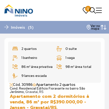
0
0
Ver no
Imóveis (5)
mapa
2 quartos
0 suíte
1 banheiro
1 vaga
86 m²
área privativa
98 m²
área total
9 lances escada
Cód. 30986
Apartamento 2 quartos
Cond. Residencial Edificio Fioravante no bairro São
Jerônimo,
Gravataí, RS
Apartamento com 2 dormitórios à
venda, 86 m² por R$390.000,00 -
Jansen - Gravataí/RS.