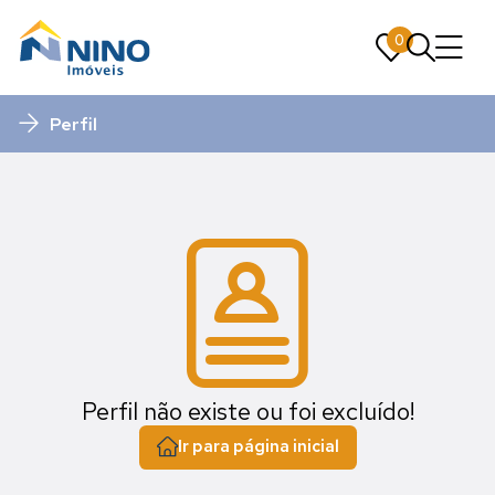
0
0
Perfil
Perfil não existe ou foi excluído!
Ir para página inicial