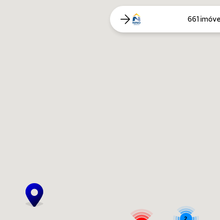
661 imóve
2